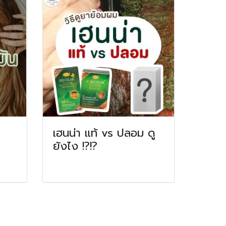
เฮนน่า แท้ vs ปลอม ดู
ยังไง !?!?