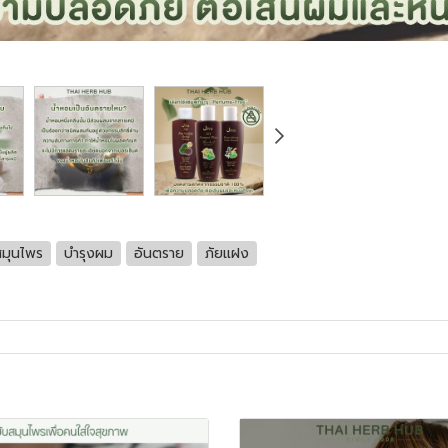
สมุนไพร
บำรุงผม
อันตราย
ภัยแฝง