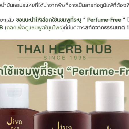
้ำมันหอมระเหยที่ได้มาจากพืชก็อาจเป็นสารก่อภูมิแพ้ที่ต้อ
รษะแล้ว
ขอแนะนำให้เลือกใช้แชมพูที่ระบุ “ Perfume-Free ”
ไ
UB
(
คลิกเพื่อดูแชมพูสใมุนไพร
)ที่มีแต่สาร
สกัดจากธรรมชาติ