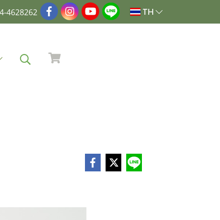
4-4628262
TH