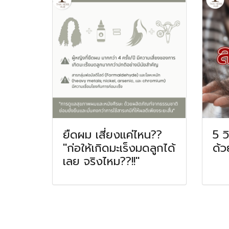
ยืดผม เสี่ยงแค่ไหน??
5 ว
"ก่อให้เกิดมะเร็งมดลูกได้
ด้ว
เลย จริงไหม??!!"