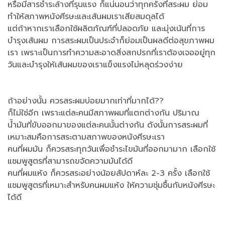
หรือมีสารชำระล้างที่รุนแรง ก็แน่นอนว่าทุกครั้งที่สระผม ย่อม
ทำให้สภาพหนังศีรษะและเส้นผมเราเสียสมดุลได้
แต่ถ้าหากเราเลือกใช้ผลิตภัณฑ์ที่ปลอดภัย และมุ่งเน้นที่การ
บำรุงเส้นผม การสระผมเป็นประจำก็ย่อมเป็นผลดีต่อสุขภาพผม
เรา เพราะเป็นการทำความสะอาดสิ่งสกปรกที่เราต้องเจออยู่ทุก
วันและบำรุงให้เส้นผมของเราแข็งแรงไม่หลุดร่วงง่าย
ถ้าอย่างนั้น ควรสระผมบ่อยมากเท่าที่มากได้??
ก็ไม่ใช่อีก เพราะแต่ละคนมีสภาพผมที่แตกต่างกัน ปริมาณ
น้ำมันที่ขับออกมาของแต่ละคนนั้นต่างกัน ดังนั้นการสระผมที่
เหมาะสมคือการสระตามสภาพของหนังศีรษะเรา
คนที่ผมมัน ก็ควรสระทุกวันเพื่อชำระไขมันที่ออกมามาก เลือกใช้
แชมพูสูตรที่สามารถขจัดความมันได้ดี
คนที่ผมแห้ง ก็ควรสระอย่างน้อยสัปดาห์ละ 2-3 ครั้ง เลือกใช้
แชมพูสูตรที่เหมาะสำหรับคนผมแห้ง ให้ความชุ่มชื้นกับหนังศีรษะ
ได้ดี