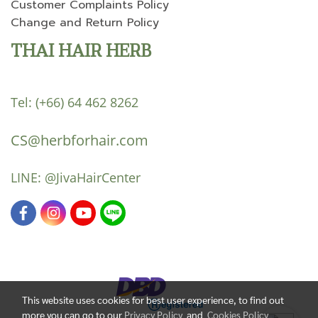
Customer Complaints Policy
Change and Return Policy
THAI HAIR HERB
Tel:
(+66) 64 462 8262
CS@herbforhair.com
LINE:
@JivaHairCenter
This website uses cookies for best user experience, to find out
more you can go to our
Privacy Policy
and
Cookies Policy