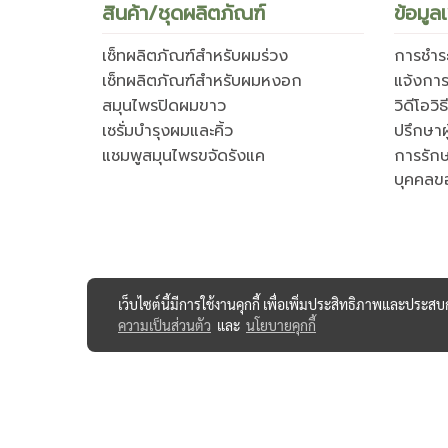
สินค้า/ชุดผลิตภัณฑ์
ข้อมูลเ
เซ็ทผลิตภัณฑ์สำหรับผมร่วง
การชำระ
เซ็ทผลิตภัณฑ์สำหรับผมหงอก
แจ้งการ
สมุนไพรปิดผมขาว
วิดีโอวิ
เซรั่มบำรุงผมและคิ้ว
ปรึกษาผ
แชมพูสมุนไพรขจัดรังแค
การรัก
บุคคลข
เว็บไซต์นี้มีการใช้งานคุกกี้ เพื่อเพิ่มประสิทธิภาพและประส
ความเป็นส่วนตัว
และ
นโยบายคุกกี้