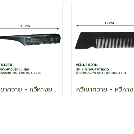
หวีเขาควาย - หวีหางยาวปลายแหลม