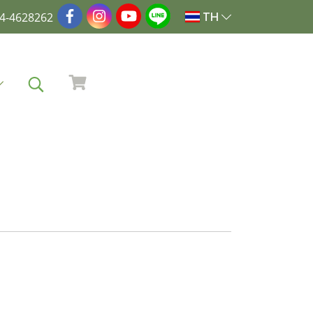
4-4628262
TH