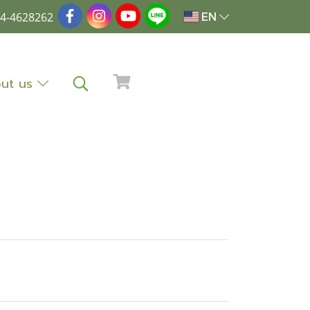
4-4628262
EN
ut us