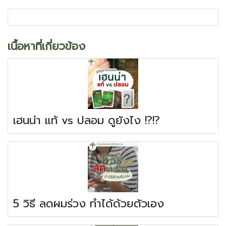
เนื้อหาที่เกี่ยวข้อง
เฮนน่า แท้ vs ปลอม ดูยังไง !?!?
5 วิธี ลดผมร่วง ทำได้ด้วยตัวเอง