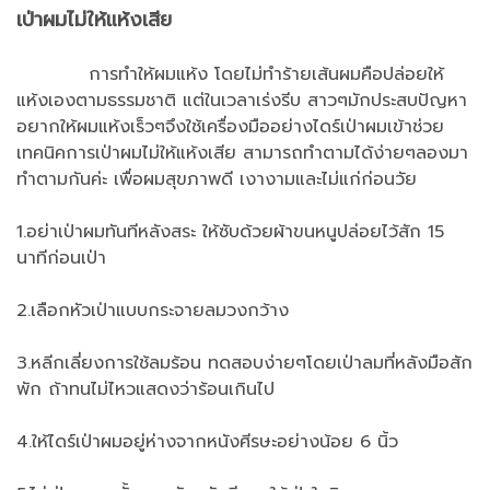
เป่าผมไม่ให้แห้งเสีย
การทำให้ผมแห้ง โดยไม่ทำร้ายเส้นผมคือปล่อยให้
แห้งเองตามธรรมชาติ แต่ในเวลาเร่งรีบ สาวๆมักประสบปัญหา
อยากให้ผมแห้งเร็วๆจึงใช้เครื่องมืออย่างไดร์เป่าผมเข้าช่วย
เทคนิคการเป่าผมไม่ให้แห้งเสีย สามารถทำตามได้ง่ายๆลองมา
ทำตามกันค่ะ เพื่อผมสุขภาพดี เงางามและไม่แก่ก่อนวัย
1.อย่าเป่าผมทันทีหลังสระ ให้ซับด้วยผ้าขนหนูปล่อยไว้สัก 15
นาทีก่อนเป่า
2.เลือกหัวเป่าแบบกระจายลมวงกว้าง
3.หลีกเลี่ยงการใช้ลมร้อน ทดสอบง่ายๆโดยเป่าลมที่หลังมือสัก
พัก ถ้าทนไม่ไหวแสดงว่าร้อนเกินไป
4.ให้ไดร์เป่าผมอยู่ห่างจากหนังศีรษะอย่างน้อย 6 นิ้ว