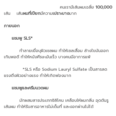
คนเรามีเส้นผมเฉลี่ย
100,000
เส้น เส้น
ผมที่เปียก
มีความ
เปราะบาง
มาก
ภายนอก
แชมพู SLS*
ทำลายเยื่อบุผิวเซลผม ทำให้เซลเสื่อม ล้างไขมันออก
เกินพอดี ทำให้หนังศีรษะมันเร็ว บางคนมีอาการแพ้
*SLS หรือ Sodium Lauryl Sulfate เป็นสารลด
แรงตึงผิวอย่างแรง ทำให้เกิดฟองมาก
แชมพูและครีมนวดผม
มักผสมสารประเภทซิลิโคน เคลือบให้ผมกลิ่น อุดตันรู
เส้นผม ทำให้รับสารอาหารไม่เต็มที่ และงอกผ่านไม่ได้