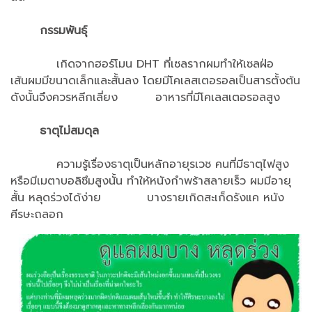
กรรมพันธุ์
เกิดจากฮอร์โมน DHT ที่เซลรากผมทำให้เซลฝ่อ
เส้นผมมีขนาดเล็กและสั้นลง โดยมีโคเลสเตอรอลเป็นสารตั้งต้น
ดังนั้นจึงควรหลีกเลี่ยง อาหารที่มีโคเลสเตอรอลสูง
ธาตุไม่สมดุล
ความรู้เรื่องธาตุเป็นหลักอายุรเวช คนที่มีธาตุไฟสูง
หรือมีเมตาบอลิซึมสูงนั้น ทำให้หนังกำพร้าสลายเร็ว ผมมีอายุ
สั้น หลุดร่วงได้ง่าย บางรายเกิดสะเก็ดรังแค หนัง
ศีรษะถลอก