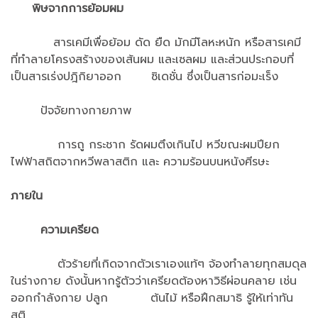
พิษจากการย้อมผม
สารเคมีเพื่อย้อม ดัด ยืด มักมีโลหะหนัก หรือสารเคมี
ที่ทำลายโครงสร้างของเส้นผม และเซลผม และส่วนประกอบที่
เป็นสารเร่งปฎิกิยาออก ซิเดชั่น ซึ่งเป็นสารก่อมะเร็ง
ปัจจัยทางกายภาพ
การถู กระชาก รัดผมตึงเกินไป หวีขณะผมปียก
ไฟฟ้าสถิตจากหวีพลาสติก และ ความร้อนบนหนังศีรษะ
ภายใน
ความเครียด
ตัวร้ายที่เกิดจากตัวเราเองแท้ๆ จ้องทำลายทุกสมดุล
ในร่างกาย ดังนั้นหากรู้ตัวว่าเครียดต้องหาวิธีผ่อนคลาย เช่น
ออกกำลังกาย ปลูก ต้นไม้ หรือฝึกสมาธิ รู้ให้เท่าทัน
สติ