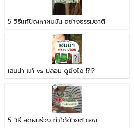
5 วิธีแก้ปัญหาผมมัน อย่างธรรมชาติ
เฮนน่า แท้ vs ปลอม ดูยังไง !?!?
5 วิธี ลดผมร่วง ทำได้ด้วยตัวเอง