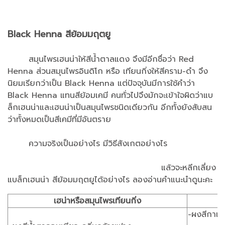
Black Henna สีย้อมมฤตยู
สมุนไพรเฮนน่าให้สีน้ำตาลแดง จึงมีอีกชื่อว่า Red
Henna ส่วนสมุนไพรอินดิโก หรือ เทียนกิ่งให้สีคราม-ดำ จึง
นิยมเรียกว่าเป็น Black Henna แต่ปัจจุบันมีการใช้คำว่า
Black Henna แทนสีย้อมเคมี คนทั่วไปจึงมักจะเข้าใจผิดว่าแบ
ล็กเฮนน่าและเฮนน่าเป็นสมุนไพรชนิดเดียวกัน อีกทั้งยังสับสน
ว่าทั้งหมดเป็นสีเคมีที่มีอันตราย
ความจริงเป็นอย่างไร มีวิธีสังเกตอย่างไร
แล้วจะหลีกเลี่ยง
แบล็กเฮนน่า สีย้อมมฤตยูได้อย่างไร ลองอ่านคำแนะนำดูนะคะ
เฮน่าหรือสมุนไพรเทียนกิ่ง
-ผงสีกาแ