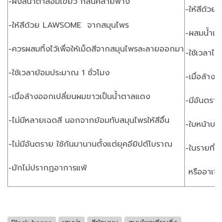
-ผงสีน้ำตาลอมเขียว กลิ่นคล้ายฟาง
-ให้สีด้ว
-ให้สีด้วย LAWSOME จากสมุนไพร
-ผสมน้ำแล้
-ควรผสมทิ้งไว้เพื่อให้เม็ดสีจากสมุนไพรละลายออกมา
-ใช้เวลาไ
-ใช้เวลาย้อมประมาณ 1 ชั่วโมง
-เมื่อล้าง
-เมื่อล้างออกเปลี่ยนผมขาวเป็นน้ำตาลแดง
-มีอันตรา
-ไม่มีหลายเฉดสี นอกจากย้อมทับสมุนไพรให้สีอื่น
-ใบหน้าบวม
-ไม่มีอันตราย ใช้กันมานานตั้งแต่ยุคอียิปต์โบราณ
-ในรายที่
-มักไม่ปรากฏอาการแพ้
หรืออาเจีย