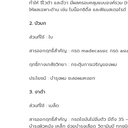
ทำให้ รีไวต้า และจีวา มีผลครอบคลุมแบบองค์รวม (Hol
ให้ผลเฉพาะด้าน เช่น ไมน็อกซิดิ้ล และฟิแนสเตอไรด์
2. บัวบก
ส่วนที่ใช้ : ใบ
สารออกฤทธิ์สำคัญ : กรด madecassic กรด asia
ฤทธิ์ทางเภสัชวิทยา : กระตุ้นการเจริญของผม
ประโยชน์ : บำรุงผม ชะลอผมหงอก
3. งาดำ
ส่วนที่ใช้ : เมล็ด
สารออกฤทธิ์สำคัญ : กรดไขมันไม่อิ่มตัว มีถึง 35 – 
บำรุงผิวหนัง เหล็ก ช่วยบำรุงเลือด วิตามินบี ทุกชน