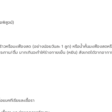
ิสูจน์)
ร้าวหรือมะเฟืองสด (อย่างน้อยวันละ 1 ลูก) หรือน้ำคั้นมะเฟืองสดห
ระทาน/ดื่ม มากเกินจะทำให้ร่างกายเย็น (หยิน) สังเกตได้จากอาก
อแบคทีเรียและเชื้อรา