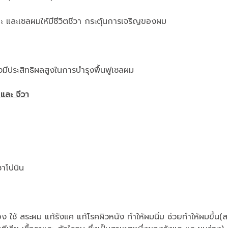
รษะ และเซลผมให้มีชีวิตชีวา กระตุ้นการเจริญของผม
่งมีประสิทธิผลสูงในการบำรุงพื้นฟูเซลผม
และ จีวา
ซาโปนิน
อง ใช้ สระผม แก้รังแค แก้โรคผิวหนัง ทำให้ผมนิ่ม ช่วยทำให้ผมขึ้