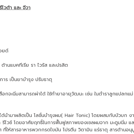
ไวต้า และ จีวา
อยด์
 ต้านแบคทีเรีย รา ไวรัส และปรสิต
ิการ เป็นยาบำรุง ปรับธาตุ
กเปลือกจะนิ่มสามารถผ่าได้ ใช้ทำยาอายุวัฒนะ เช่น ในตำราลูกแปลกแม่ ซึ
ด้นำมาผลิตเป็น โลชั่นบำรุงผม( Hair Tonic) โดยผสมกับบัวบก งาดำ 
ต้า รีไวซ์ โดยอาศัยฤทธิ์ในการฟื้นฟูสภาพของเซลผมจาก มะตูมนิ่
ที่ให้สารอาหารพวกกรดไขมัน โปรตีน วิตามิน แร่ธาตุ สารต้านอนุมู