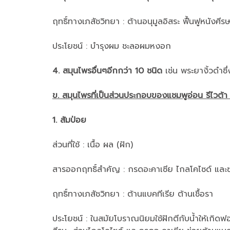
ฤทธิ์ทางเภสัชวิทยา : ต้านอนุมูลอิสระ ฟื้นฟูหนังศี
ประโยชน์ : บำรุงผม ชะลอผมหงอก
4. สมุนไพรอื่นๆอีกกว่า 10 ชนิด
เช่น พระยางิ้วดำซึ
ข. สมุนไพรที่เป็นส่วนประกอบของแชมพูอ่อน รีไวต้า 
1. ส้มป่อย
ส่วนที่ใช้ : เนื้อ ผล (ฝัก)
สารออกฤทธิ์สำคัญ : กรดอะคาเซีย ไกลโคไซด์ และ
ฤทธิ์ทางเภสัชวิทยา : ต้านแบคทีเรีย ต้านเชื้อรา
ประโยชน์ : ในสมัยโบราณนิยมใช้ฝักตีกับน้ำให้เกิดฟ