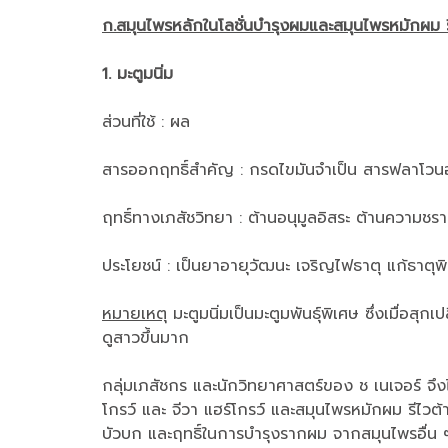
ก.สมุนไพรหลักในโลชั่นบำรุงผมและสมุนไพรหมักผม รี
1. มะตูมนิ่ม
ส่วนที่ใช้ : ผล
สารออกฤทธิ์สำคัญ : กรดไขมันจำเป็น สารฟลาโวน
ฤทธิ์ทางเภสัชวิทยา : ต้านอนุมูลอิสระ ต้านความชรา
ประโยชน์ : เป็นยาอายุวัฒนะ เจริญไฟธาตุ แก้ธาตุพ
หมายเหตุ
มะตูมนิ่มเป็นมะตูมพันธุ์พิเศษ ซึ่งเมื่อสุ
ดูสาวขึ้นมาก
กลุ่มเภสัชกร และนักวิทยาศาสตร์ของ ช เนเจอร์ จึงไ
โกรว์ และ จีวา แฮร์โกรว์ และสมุนไพรหมักผม รีไว
บัวบก และฤทธิ์ในการบำรุงรากผม จากสมุนไพรอื่น ๆ 