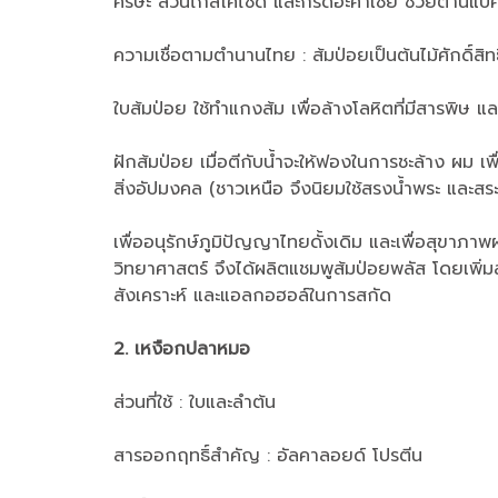
ศีรษะ ส่วนไกลโคไซด์ และกรดอะคาเซีย ช่วยต้านแบคที
ความเชื่อตามตำนานไทย : ส้มป่อยเป็นต้นไม้ศักดิ์สิ
ใบส้มป่อย ใช้ทำแกงส้ม เพื่อล้างโลหิตที่มีสารพิษ แล
ฝักส้มป่อย เมื่อตีกับน้ำจะให้ฟองในการชะล้าง ผม เ
สิ่งอัปมงคล (ชาวเหนือ จึงนิยมใช้สรงน้ำพระ และสร
เพื่ออนุรักษ์ภูมิปัญญาไทยดั้งเดิม และเพื่อสุขาภ
วิทยาศาสตร์ จึงได้ผลิตแชมพูส้มป่อยพลัส โดยเพิ่ม
สังเคราะห์ และแอลกอฮอล์ในการสกัด
2. เหงือกปลาหมอ
ส่วนที่ใช้ : ใบและลำต้น
สารออกฤทธิ์สำคัญ : อัลคาลอยด์ โปรตีน