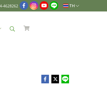
4-4628262
TH