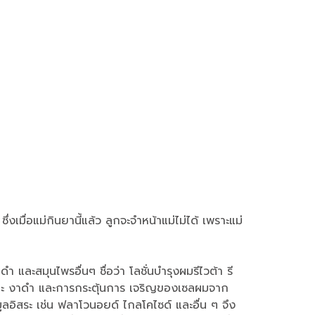
่งเมื่อแม่กินยานี้แล้ว ลูกจะจำหน้าแม่ไม่ได้ เพราะแม่
และสมุนไพรอื่นๆ ชื่อว่า โลชั่นบำรุงผมรีไวต้า รี
ม และ งาดำ และการกระตุ้นการ เจริญของเซลผมจาก
ลอิสระ เช่น ฟลาโวนอยด์ ไกลโคไซด์ และอื่น ๆ จึง