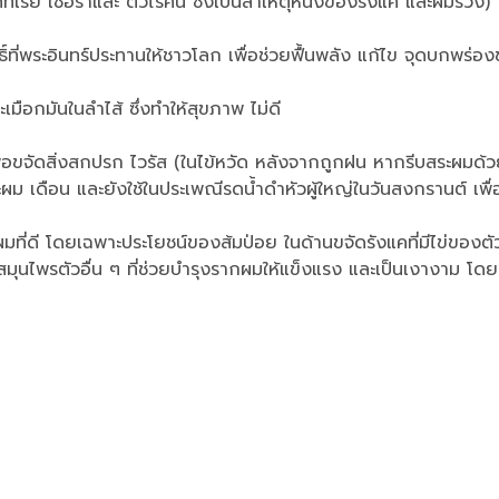
เรีย เชื้อราและ ตัวไรคน ซึ่งเป็นสาเหตุหนึ่งของรังแค และผมร่วง)
ทธิ์ที่พระอินทร์ประทานให้ชาวโลก เพื่อช่วยฟื้นพลัง แก้ไข จุดบกพร
ะเมือกมันในลำไส้ ซึ่งทำให้สุขภาพ ไม่ดี
พื่อขจัดสิ่งสกปรก ไวรัส (ในไข้หวัด หลังจากถูกฝน หากรีบสระผมด้วย
ะผม เดือน และยังใช้ในประเพณีรดน้ำดำหัวผู้ใหญ่ในวันสงกรานต์ เพื่
าพผมที่ดี โดยเฉพาะประโยชน์ของส้มป่อย ในด้านขจัดรังแคที่มีไข่ขอ
สมุนไพรตัวอื่น ๆ ที่ช่วยบำรุงรากผมให้แข็งแรง และเป็นเงางาม โดย