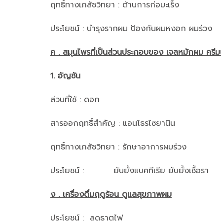
ฤทธิ์ทางเภสัชวิทยา : ต้านการก่อมะเร็ง
ประโยชน์ : บำรุงรากผม ป้องกันผมหงอก ผมร่วง
ค . สมุนไพรที่เป็นส่วนประกอบของ เจลหมักผม คร
1. อัญชัน
ส่วนที่ใช้ : ดอก
สารออกฤทธิ์สำคัญ : แอนโธรไซยานิน
ฤทธิ์ทางเภสัชวิทยา : รักษาอาการผมร่วง
ประโยชน์ : ยับยั้งแบคทีเรีย ยับยั้งเชื้อรา
ง . เครื่องดื่มฤดูร้อน ดูแลสุขภาพผม
ประโยชน์ : ลดธาตุไฟ