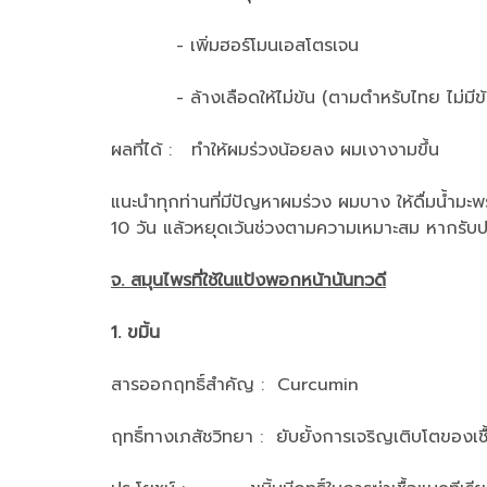
- เพิ่มฮอร์โมนเอสโตรเจน
- ล้างเลือดให้ไม่ข้น (ตามตำหรับไทย ไม่มีข้อพ
ผลที่ได้ : ทำให้ผมร่วงน้อยลง ผมเงางามขึ้น
แนะนำทุกท่านที่มีปัญหาผมร่วง ผมบาง ให้ดื่มน้ำมะพ
10 วัน แล้วหยุดเว้นช่วงตามความเหมาะสม หากรับป
จ. สมุนไพรที่ใช้ในแป้งพอกหน้านันทวดี
1. ขมิ้น
สารออกฤทธิ์สำคัญ : Curcumin
ฤทธิ์ทางเภสัชวิทยา : ยับยั้งการเจริญเติบโตของเชื้