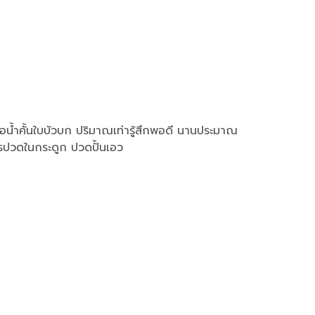
รือน้ำคั้นใบบัวบก ปริมาณเท่ารู้สึกพอดี นานประมาณ
ารปวดในกระดูก ปวดปั้นเอว