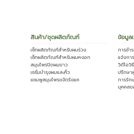
สินค้า/ชุดผลิตภัณฑ์
ข้อมูลเ
เซ็ทผลิตภัณฑ์สำหรับผมร่วง
การชำระ
เซ็ทผลิตภัณฑ์สำหรับผมหงอก
แจ้งการ
สมุนไพรปิดผมขาว
วิดีโอวิ
เซรั่มบำรุงผมและคิ้ว
ปรึกษาผ
แชมพูสมุนไพรขจัดรังแค
การรัก
บุคคลข