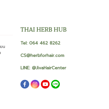
THAI HERB HUB
Tel: 064 462 8262
ียน
า
CS@herbforhair.com
LINE:
@JivaHairCenter