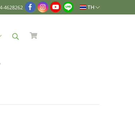
4-4628262
TH
"