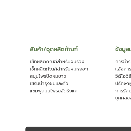
สินค้า/ชุดผลิตภัณฑ์
ข้อมูลเ
เซ็ทผลิตภัณฑ์สำหรับผมร่วง
การชำระ
เซ็ทผลิตภัณฑ์สำหรับผมหงอก
แจ้งการ
สมุนไพรปิดผมขาว
วิดีโอวิ
เซรั่มบำรุงผมและคิ้ว
ปรึกษาผ
แชมพูสมุนไพรขจัดรังแค
การรัก
บุคคลข