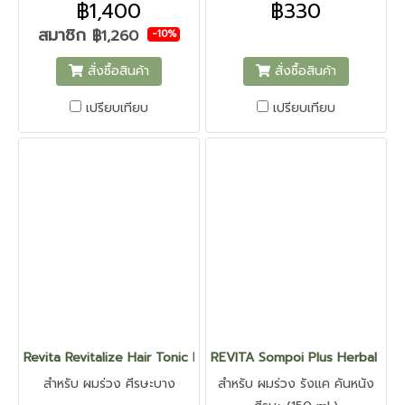
฿1,400
฿330
สมาชิก
฿1,260
-10%
สั่งซื้อสินค้า
สั่งซื้อสินค้า
เปรียบเทียบ
เปรียบเทียบ
Revita Revitalize Hair Tonic Refill - รีไวต้า รีไวต้าไลซ์ แฮร์ โทนิค (ช
REVITA Sompoi Plus Herbal Sham
สำหรับ ผมร่วง ศีรษะบาง
สำหรับ ผมร่วง รังแค คันหนัง